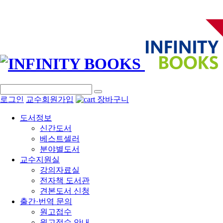
로그인
교수회원가입
장바구니
도서정보
신간도서
베스트셀러
분야별도서
교수지원실
강의자료실
전자책 도서관
견본도서 신청
출간·번역 문의
원고접수
원고접수 안내